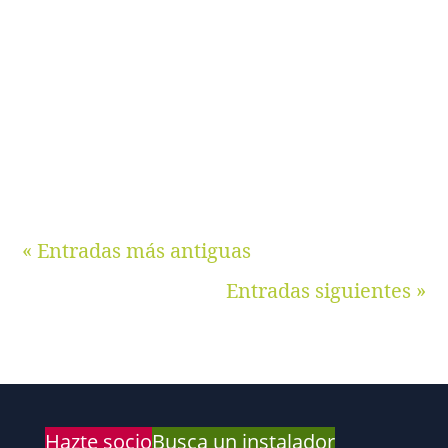
variador de frecuencia con programación solar
desarrollada por su propia ingeniería, asesora a
empresas en diseño de instalaciones fotovoltaicas, y
por otro lado, se dedica a la formación en
instalaciones fotovoltaicas (bombeo solar,
autoconsumo e instalaciones fotovoltaicas aisladas).
« Entradas más antiguas
Entradas siguientes »
Hazte socio
Busca un instalador