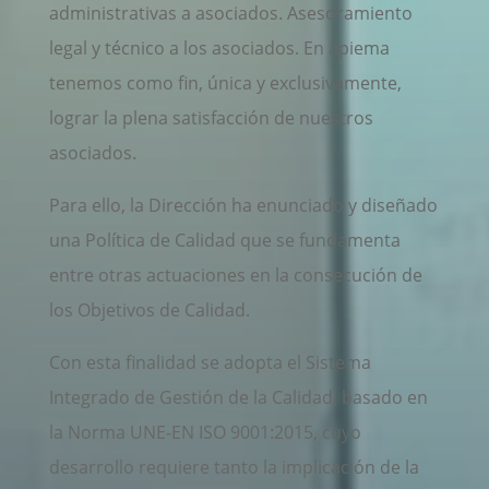
administrativas a asociados. Asesoramiento
legal y técnico a los asociados. En apiema
tenemos como fin, única y exclusivamente,
lograr la plena satisfacción de nuestros
asociados.
Para ello, la Dirección ha enunciado y diseñado
una Política de Calidad que se fundamenta
entre otras actuaciones en la consecución de
los Objetivos de Calidad.
Con esta finalidad se adopta el Sistema
Integrado de Gestión de la Calidad, basado en
la Norma UNE-EN ISO 9001:2015, cuyo
desarrollo requiere tanto la implicación de la