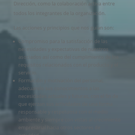
Dirección, como la colaboración activa entre
todos los integrantes de la organización.
Las acciones y principios que nos guían son:
Compromiso para la satisfacción de las
necesidades y expectativas de nuestros
asociados así como del cumplimiento de los
requisitos relacionados con el producto y el
servicio.
Formación y motivación del personal,
adecuando sus conocimientos a las
necesidades actuales y futuras, con el fin de
que ejerzan sus actividades de una forma
responsable y respetuosa con el medio
ambiente y siempre con vistas al crecimiento
empresarial hacia otros sectores de