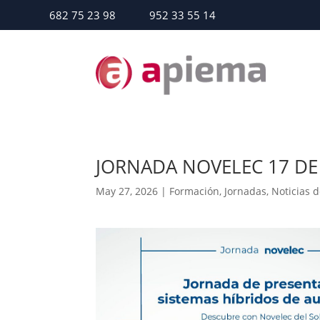
682 75 23 98
952 33 55 14
JORNADA NOVELEC 17 DE
May 27, 2026
|
Formación
,
Jornadas
,
Noticias d