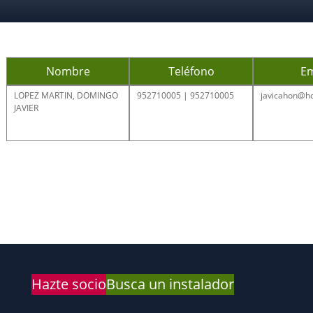
Nombre
Teléfono
Em
LOPEZ MARTIN, DOMINGO
952710005 | 952710005
javicahon@h
JAVIER
Hazte socio
Busca un instalador