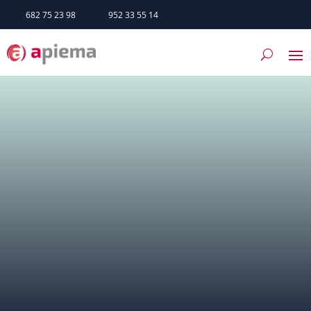
682 75 23 98
952 33 55 14
SERVICIOS
TRÁMITES
HAZTE SOCIO