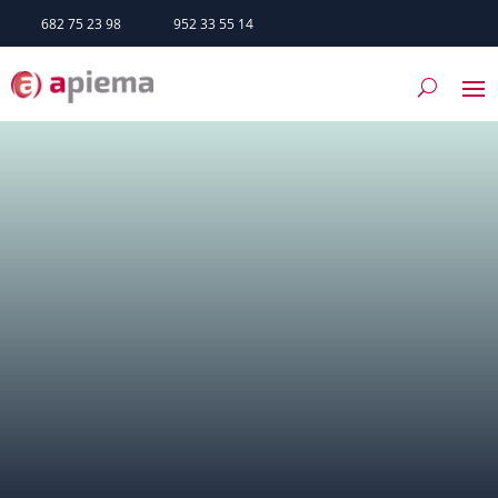
682 75 23 98
952 33 55 14
Archidona
SERVICIOS
TRÁMITES
HAZTE SOCIO