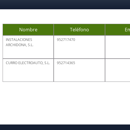
Nombre
Teléfono
Em
INSTALACIONES
952717470
ARCHIDONA, S.L.
CURRO ELECTROAUTO, S.L.
952714365