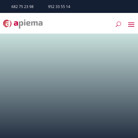
682 75 23 98
952 33 55 14
Casarabonela
SERVICIOS
TRÁMITES
HAZTE SOCIO