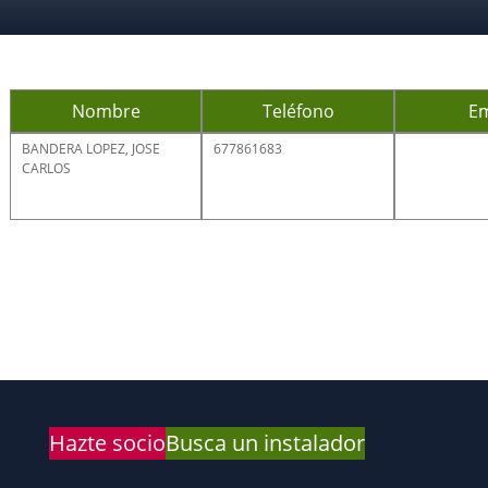
Nombre
Teléfono
Em
BANDERA LOPEZ, JOSE
677861683
CARLOS
Hazte socio
Busca un instalador