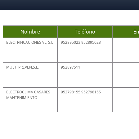
Nombre
Teléfono
Em
ELECTRIFICACIONES VL, S.L
952895023 952895023
MULTI PREVEN,S.L.
952897511
ELECTROCLIMA CASARES
952798155 952798155
MANTENIMIENTO