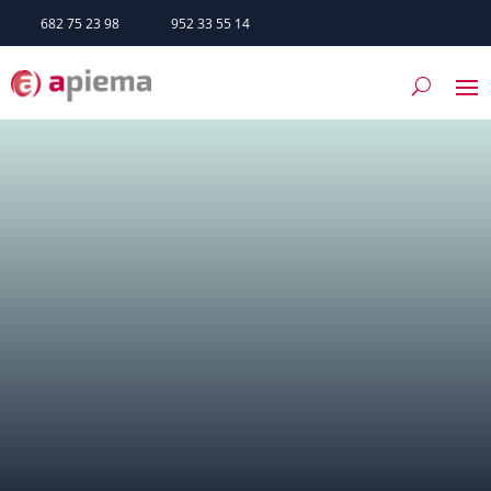
682 75 23 98
952 33 55 14
Casares
SERVICIOS
TRÁMITES
HAZTE SOCIO