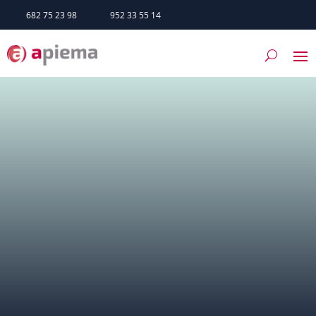
682 75 23 98
952 33 55 14
Jubrique
SERVICIOS
TRÁMITES
HAZTE SOCIO