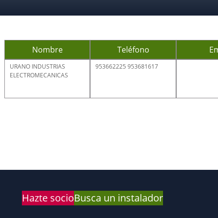
Nombre
Teléfono
Em
URANO INDUSTRIAS
953662225 953681617
ELECTROMECANICAS
Hazte socio
Busca un instalador